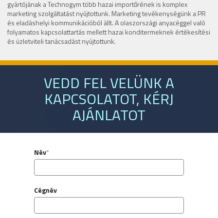
gyártójának a Technogym több hazai importőrének is komplex
marketing szolgáltatást nyújtottunk. Marketing tevékenységünk a PR
és eladáshelyi kommunikációból állt. A olaszországi anyacéggel való
folyamatos kapcsolattartás mellett hazai konditermeknek értékesítési
és üzletviteli tanácsadást nyújtottunk.
VEDD FEL VELÜNK A
KAPCSOLATOT, KÉRJ
AJÁNLATOT
Név
*
Cégnév