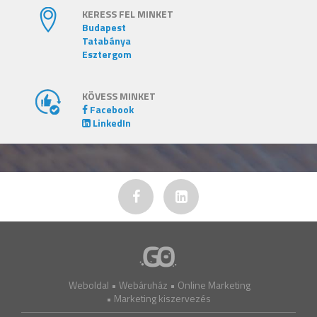
KERESS FEL MINKET
Budapest
Tatabánya
Esztergom
KÖVESS MINKET
Facebook
LinkedIn
Weboldal
•
Webáruház
•
Online Marketing
•
Marketing kiszervezés