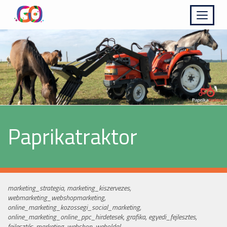
Kinyit
Paprikatraktor
marketing_strategia, marketing_kiszervezes,
webmarketing_webshopmarketing,
online_marketing_kozossegi_social_marketing,
online_marketing_online_ppc_hirdetesek, grafika, egyedi_fejlesztes,
fejlesztés, marketing, webshop, weboldal