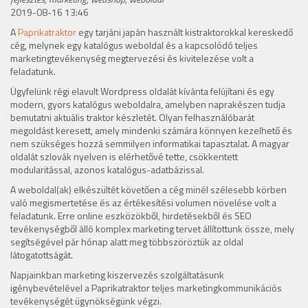
2019-08-16 13:46
A
Paprikatraktor
egy tarjáni japán használt kistraktorokkal kereskedő
cég, melynek egy katalógus weboldal és a kapcsolódó teljes
marketingtevékenység megtervezési és kivitelezése volt a
feladatunk.
Ügyfelünk régi elavult Wordpress oldalát kívánta felújítani és egy
modern, gyors katalógus weboldalra, amelyben naprakészen tudja
bemutatni aktuális traktor készletét. Olyan felhasználóbarát
megoldást keresett, amely mindenki számára könnyen kezelhető és
nem szükséges hozzá semmilyen informatikai tapasztalat. A magyar
oldalát szlovák nyelven is elérhetővé tette, csökkentett
modularitással, azonos katalógus-adatbázissal.
A weboldal(ak) elkészültét követően a cég minél szélesebb körben
való megismertetése és az értékesítési volumen növelése volt a
feladatunk. Erre online eszközökből, hirdetésekből és SEO
tevékenységből álló komplex marketing tervet állítottunk össze, mely
segítségével pár hónap alatt meg többszöröztük az oldal
látogatottságát.
Napjainkban marketing kiszervezés szolgáltatásunk
igénybevételével a Paprikatraktor teljes marketingkommunikációs
tevékenységét ügynökségünk végzi.