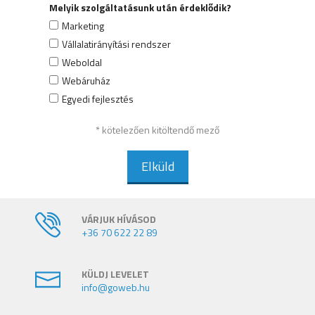
Melyik szolgáltatásunk után érdeklődik?
Marketing
Vállalatirányítási rendszer
Weboldal
Webáruház
Egyedi fejlesztés
* kötelezően kitöltendő mező
Elküld
VÁRJUK HÍVÁSOD
+36 70 622 22 89
KÜLDJ LEVELET
info@goweb.hu