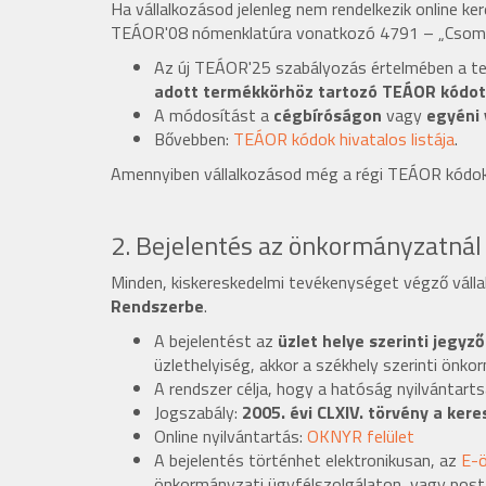
Ha vállalkozásod jelenleg nem rendelkezik online 
TEÁOR'08
nómenklatúra
vonatkozó
4791 – „Csomag
Az új TEÁOR'25 szabályozás értelmében a tev
adott termékkörhöz tartozó TEÁOR kódot k
A módosítást a
cégbíróságon
vagy
egyéni 
Bővebben:
TEÁOR kódok hivatalos listája
.
Amennyiben vállalkozásod még a régi TEÁOR kódok
2. Bejelentés az önkormányzatná
Minden, kiskereskedelmi tevékenységet végző váll
Rendszerbe
.
A bejelentést az
üzlet helye szerinti jegyző
üzlethelyiség, akkor a székhely szerinti önko
A rendszer célja, hogy a hatóság nyilvántart
Jogszabály:
2005. évi CLXIV. törvény a ker
Online nyilvántartás:
OKNYR felület
A bejelentés történhet elektronikusan, az
E-ö
önkormányzati ügyfélszolgálaton, vagy post