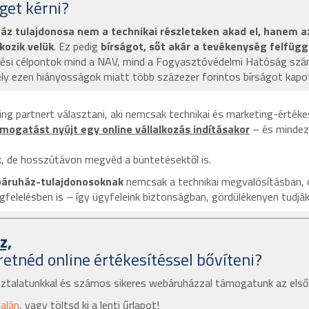
get kérni?
áz tulajdonosa nem a technikai részleteken akad el, hanem az
kozik velük
. Ez pedig
bírságot, sőt akár a tevékenység felfüg
őrzési célpontok mind a NAV, mind a Fogyasztóvédelmi Hatóság szá
ly ezen hiányosságok miatt több százezer forintos bírságot kapo
g partnert választani, aki nemcsak technikai és marketing-értékes
mogatást nyújt egy online vállalkozás indításakor
– és mindez
, de hosszútávon megvéd a büntetésektől is.
báruház-tulajdonosoknak
nemcsak a technikai megvalósításban, 
elelésben is – így ügyfeleink biztonságban, gördülékenyen tudják el
z,
etnéd online értékesítéssel bővíteni?
ztalatunkkal és számos sikeres webáruházzal támogatunk az első 
dalán
, vagy töltsd ki a lenti űrlapot!