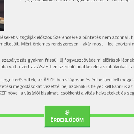
éseket vizsgálják először. Szerencsére a büntetés nem azonnali, 
meltetőit. Miért érdemes rendszeresen - akár most - leellenőrizni 
szabályozás gyakran frissül, új fogyasztóvédelmi előírások lépnek
á vált, ezért az ÁSZF-ben szereplő adatkezelési szabályokat is fr
i jogok erősödtek, az ÁSZF-ben világosan és érthetően kell megje
izetési megoldásokat vezettél be, azoknak is helyet kell kapniuk a
F növeli a vásárlói bizalmat, csökkenti a vitás helyzeteket és seg
ÉRDEKLŐDÖM