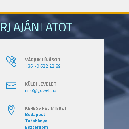
RJ AJÁNLATOT
VÁRJUK HÍVÁSOD
+36 70 622 22 89
KÜLDJ LEVELET
info@goweb.hu
KERESS FEL MINKET
Budapest
Tatabánya
Esztergom