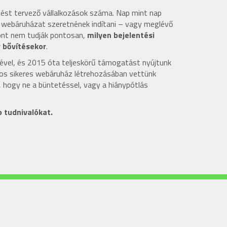
tést tervező vállalkozások száma. Nap mint nap
k webáruházat szeretnének indítani – vagy meglévő
ont nem tudják pontosan,
milyen bejelentési
y bővítésekor
.
vel, és 2015 óta teljeskörű támogatást nyújtunk
mos sikeres webáruház létrehozásában vettünk
 hogy ne a büntetéssel, vagy a hiánypótlás
 tudnivalókat.