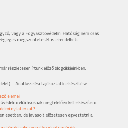
s jegyző, vagy a Fogyasztóvédelmi Hatóság nem csak
 végleges megszüntetését is elrendelheti.
ár részletesen írtunk előző blogcikkjeinkben,
let) – Adatkezelési tájékoztató elkészítése
ező elemei
védelmi előírásoknak megfelelően kell elkészíteni.
delmi nyilatkozat?
n esetben, de javasolt előzetesen egyeztetni a
–
webáruházakra vonatkozó információk