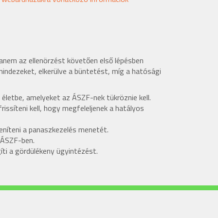
hanem az ellenörzést követően első lépésben
mindezeket, elkerülve a büntetést, míg a hatósági
 életbe, amelyeket az ÁSZF-nek tükröznie kell.
issíteni kell, hogy megfeleljenek a hatályos
leníteni a panaszkezelés menetét.
z ÁSZF-ben.
íti a gördülékeny ügyintézést.