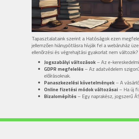
Tapasztalataink szerint a Hatóságok ezen megfelel
jellemzően hiánypótlásra hívják fel a webáruház üze
ellenőrzési és végrehajtási gyakorlat nem változik?
Jogszabályi változások
– Az e-kereskedelmi 
GDPR megfelelés
– Az adatvédelem szigorúbb
előírásoknak.
Panaszkezelési követelmények
– A vásárló
Online fizetési módok változásai
– Ha új f
Bizalomépítés
– Egy naprakész, jogszerű ÁSZ