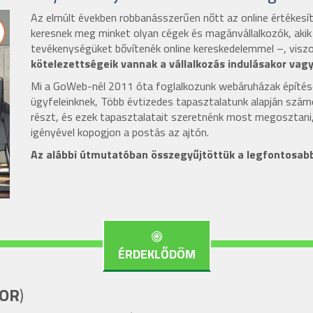
Az elmúlt években robbanásszerűen nőtt az online értékesí
keresnek meg minket olyan cégek és magánvállalkozók, aki
tevékenységüket bővítenék online kereskedelemmel –, visz
kötelezettségeik vannak a vállalkozás indulásakor vag
Mi a GoWeb-nél 2011 óta foglalkozunk webáruházak építésé
ügyfeleinknek, Több évtizedes tapasztalatunk alapján szá
részt, és ezek tapasztalatait szeretnénk most megosztani,
igényével kopogjon a postás az ajtón.
Az alábbi útmutatóban összegyűjtöttük a legfontosabb
ÉRDEKLŐDÖM
OR
)