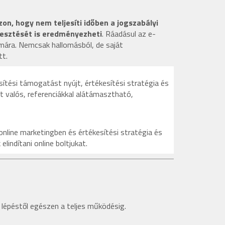
on, hogy nem teljesíti időben a jogszabályi
gesztését is eredményezheti
. Ráadásul az e-
mára. Nemcsak hallomásból, de saját
tt.
ítési támogatást nyújt, értékesítési stratégia és
t valós, referenciákkal alátámasztható,
online marketingben és
értékesítési stratégia és
indítani online boltjukat.
lépéstől egészen a teljes működésig.