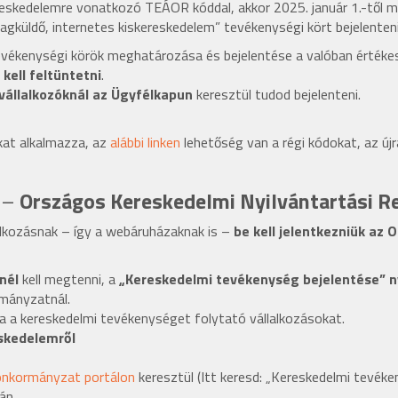
kereskedelemre vonatkozó TEÁOR kóddal, akkor 2025. január 1.-től
küldő, internetes kiskereskedelem” tevékenységi kört bejelenteni
ékenységi körök meghatározása és bejelentése a valóban értékesít
ell feltüntetni
.
vállalkozóknál az Ügyfélkapun
keresztül tudod bejelenteni.
at alkalmazza, az
alábbi linken
lehetőség van a régi kódokat, az újra 
l –
Országos Kereskedelmi Nyilvántartási R
alkozásnak – így a webáruházaknak is –
be kell jelentkezniük az 
nél
kell megtenni, a
„Kereskedelmi tevékenység bejelentése” 
rmányzatnál.
sa a kereskedelmi tevékenységet folytató vállalkozásokat.
eskedelemről
nkormányzat portálon
keresztül (Itt keresd: „Kereskedelmi tevéke
án.