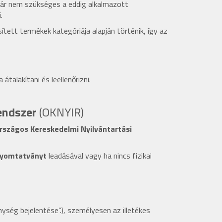
 már nem szükséges a eddig alkalmazott
.
ett termékek kategóriája alapján történik, így az
átalakítani és leellenőrizni.
endszer
(OKNYIR)
Országos Kereskedelmi Nyilvántartási
nyomtatványt
leadásával vagy ha nincs fizikai
nység bejelentése”.), személyesen az illetékes