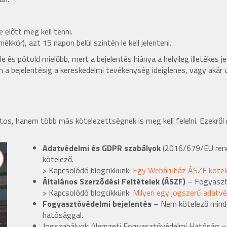
előtt meg kell tenni.
kkör), azt 15 napon belül szintén le kell jelenteni.
e és pótold mielőbb, mert a bejelentés hiánya a helyileg illetéke
m a bejelentésig a kereskedelmi tevékenység ideiglenes, vagy akár
os, hanem több más kötelezettségnek is meg kell felelni. Ezekről m
Adatvédelmi és GDPR szabályok
(2016/679/EU rende
kötelező.
> Kapcsolódó blogcikkünk:
Egy Webáruház ÁSZF kötel
Általános Szerződési Feltételek (ÁSZF)
– Fogyasztó
> Kapcsolódó blogcikkünk:
Milyen egy jogszerű adatvé
Fogyasztóvédelmi bejelentés
– Nem kötelező minde
hatósággal.
Jogszabályok: Nemzeti Fogyasztóvédelmi Hatóság 