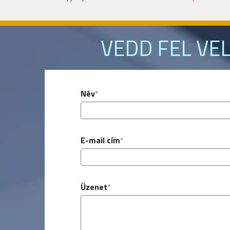
VEDD FEL VE
Név
*
E-mail cím
*
Üzenet
*