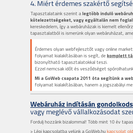
4. Miért érdemes szakértő segítsé
Tapasztalataink szerint a
legtöbb induló webáruh
kötelezettségeket, vagy egyáltalán nem foglal
kereskedelem, így a webáruházak is kiemelt ellen
tapasztalatból is ismerünk olyan webáruházat, ame
Érdemes olyan webfejlesztőt vagy online marketin
folyamat kialakításában is segít, de
komplett tá
bizonyítható tapasztalatokkal teszi.
Ezzel nemcsak időt és vesződséget spórolhatunk
Mi a GoWeb csapata 2011 óta segítünk a we
folyamat kialakításában,
hanem a jogszabályi megf
Webáruház indításán gondolkods
vagy meglévő vállalkozásodat szer
Fordulj hozzánk bizalommal! Több mint 10 év tapas
> Lépj kapcsolatba velünk a GoWeb.hu
kapcsolat ol