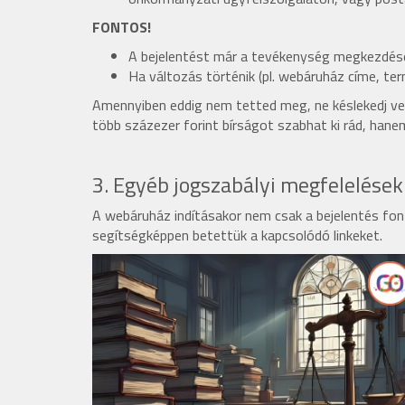
FONTOS!
A bejelentést már a tevékenység megkezdése 
Ha változás történik (pl. webáruház címe, termé
Amennyiben eddig nem tetted meg, ne késlekedj vel
több százezer forint bírságot szabhat ki rád, hane
3. Egyéb jogszabályi megfelelések
A webáruház indításakor nem csak a bejelentés font
segítségképpen betettük a kapcsolódó linkeket.