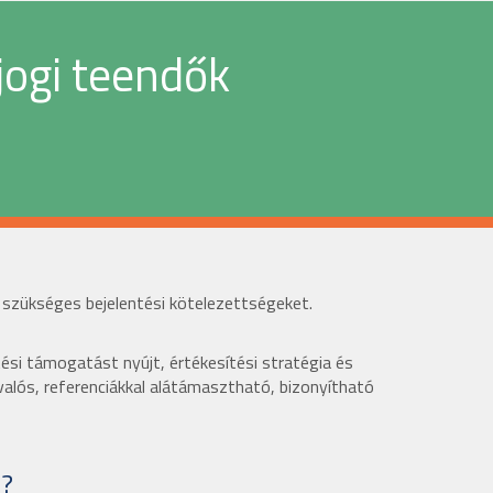
jogi teendők
 szükséges bejelentési kötelezettségeket.
ési támogatást nyújt, értékesítési stratégia és
valós, referenciákkal alátámasztható, bizonyítható
l?