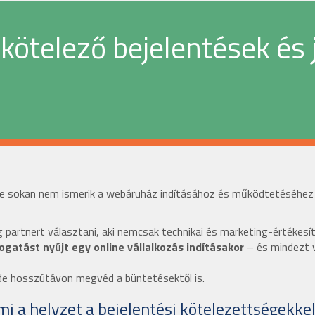
kötelező bejelentések és 
l, de sokan nem ismerik a webáruház indításához és működtetéséhez
partnert választani, aki nemcsak technikai és marketing-értékesít
gatást nyújt egy online vállalkozás indításakor
– és mindezt 
de hosszútávon megvéd a büntetésektől is.
i a helyzet a bejelentési kötelezettségekke