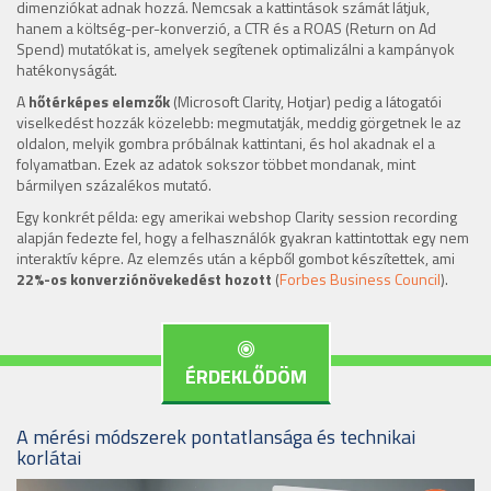
dimenziókat adnak hozzá. Nemcsak a kattintások számát látjuk,
hanem a költség-per-konverzió, a CTR és a ROAS (Return on Ad
Spend) mutatókat is, amelyek segítenek optimalizálni a kampányok
hatékonyságát.
A
hőtérképes elemzők
(Microsoft Clarity, Hotjar) pedig a látogatói
viselkedést hozzák közelebb: megmutatják, meddig görgetnek le az
oldalon, melyik gombra próbálnak kattintani, és hol akadnak el a
folyamatban. Ezek az adatok sokszor többet mondanak, mint
bármilyen százalékos mutató.
Egy konkrét példa: egy amerikai webshop Clarity session recording
alapján fedezte fel, hogy a felhasználók gyakran kattintottak egy nem
interaktív képre. Az elemzés után a képből gombot készítettek, ami
22%-os konverziónövekedést hozott
(
Forbes Business Council
).
ÉRDEKLŐDÖM
A mérési módszerek pontatlansága és technikai
korlátai