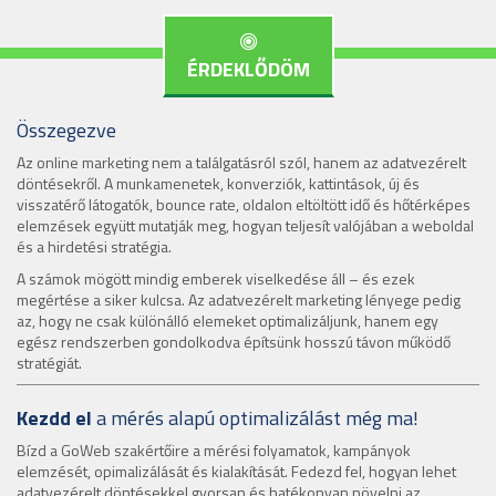
ÉRDEKLŐDÖM
Összegezve
Az online marketing nem a találgatásról szól, hanem az adatvezérelt
döntésekről. A munkamenetek, konverziók, kattintások, új és
visszatérő látogatók, bounce rate, oldalon eltöltött idő és hőtérképes
elemzések együtt mutatják meg, hogyan teljesít valójában a weboldal
és a hirdetési stratégia.
A számok mögött mindig emberek viselkedése áll – és ezek
megértése a siker kulcsa. Az adatvezérelt marketing lényege pedig
az, hogy ne csak különálló elemeket optimalizáljunk, hanem egy
egész rendszerben gondolkodva építsünk hosszú távon működő
stratégiát.
Kezdd el
a mérés alapú optimalizálást még ma!
Bízd a GoWeb szakértőire a mérési folyamatok, kampányok
elemzését, opimalizálását és kialakítását. Fedezd fel, hogyan lehet
adatvezérelt döntésekkel gyorsan és hatékonyan növelni az