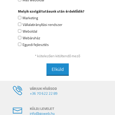
Melyik szolgáltatásunk után érdeklődik?
Marketing
Vállalatirányítási rendszer
Weboldal
Webáruház
Egyedi fejlesztés
* kötelezően kitöltendő mező
Elküld
VÁRJUK HÍVÁSOD
+36 70 622 22 89
KÜLDJ LEVELET
info@goweb.hu