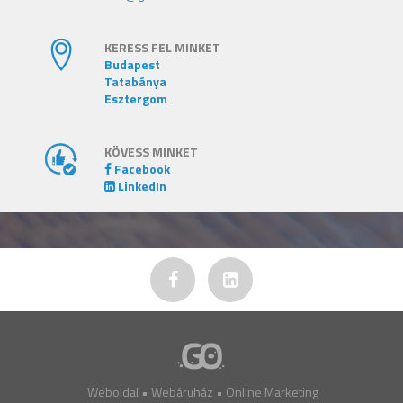
KERESS FEL MINKET
Budapest
Tatabánya
Esztergom
KÖVESS MINKET
Facebook
LinkedIn
Weboldal
•
Webáruház
•
Online Marketing