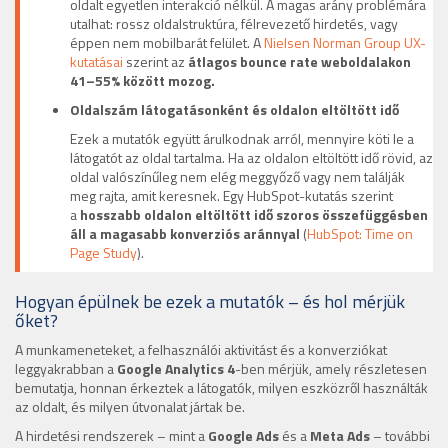
oldalt egyetlen interakció nélkül. A magas arány problémára
utalhat: rossz oldalstruktúra, félrevezető hirdetés, vagy
éppen nem mobilbarát felület. A
Nielsen Norman Group UX-
kutatásai
szerint az
átlagos bounce rate weboldalakon
41–55% között mozog.
Oldalszám látogatásonként és oldalon eltöltött idő
Ezek a mutatók együtt árulkodnak arról, mennyire köti le a
látogatót az oldal tartalma. Ha az oldalon eltöltött idő rövid, az
oldal valószínűleg nem elég meggyőző vagy nem találják
meg rajta, amit keresnek. Egy HubSpot-kutatás szerint
a
hosszabb oldalon eltöltött idő szoros összefüggésben
áll a magasabb konverziós aránnyal
(
HubSpot: Time on
Page Study
).
Hogyan épülnek be ezek a mutatók – és hol mérjük
őket?
A munkameneteket, a felhasználói aktivitást és a konverziókat
leggyakrabban a
Google Analytics 4
-ben mérjük, amely részletesen
bemutatja, honnan érkeztek a látogatók, milyen eszközről használták
az oldalt, és milyen útvonalat jártak be.
A hirdetési rendszerek – mint a
Google Ads
és a
Meta Ads
– további