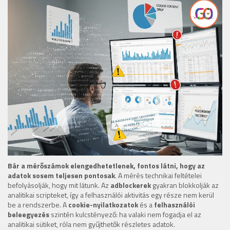
Bár a mérőszámok elengedhetetlenek, fontos látni, hogy az
adatok sosem teljesen pontosak
. A mérés technikai feltételei
befolyásolják, hogy mit látunk. Az
adblockerek
gyakran blokkolják az
analitikai scripteket, így a felhasználói aktivitás egy része nem kerül
be a rendszerbe. A
cookie-nyilatkozatok
és a
felhasználói
beleegyezés
szintén kulcstényező: ha valaki nem fogadja el az
analitikai sütiket, róla nem gyűjthetők részletes adatok.