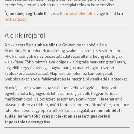
eredményeket, miközben te a stratégiai célokra koncentrálsz.
Írj nekünk, segítünk
: Kattins a
Kapcsolatfelvételre
, vagy töltsd ki a
lenti űrlapot
.
A cikk írójáról
A cikk szerzője
Szluha Bálint
, a GoWeb társalapítója és a
MarketingMindenkinek marketing szakmai vezetője. Szakterülete a
PPC kampányok és az összetett adatvezérelt marketing startégiák
kialakítása. Több mint tíz éve dolgozik a digitális marketing területen,
míg előtte egy évtizedig a hagyományos marketingben szerzett
széleskörű tapasztalatot. Napi szinten elemez kampányokat,
weboldalakat, social felületeket és felhasználói viselkedési adatokat.
Munkája során számos hazai és nemzetközi ügyféllel dolgozott
együtt, ahol a legnagyobb kihívás mindig az volt, hogyan lehet a
mérőszámokból valódi üzleti eredményeket kihozni. Ha tehát arról
olvasol ebben a cikkben, miért fontos a konverziók mérése, a bounce
rate elemzése vagy épp a hőtérképes vizsgálat,
az nem elméleti
tudás, hanem több száz projektben szerzett gyakorlati
tapasztalat összegzése.