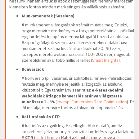
nézzünk, hanem értsük is azok összefüggéseit. Néhány mérőszám
kiemelten fontos minden marketinges és vállalkozás számára.
Munkamenetek (Sessions)
A munkamenet a látogatások számát mutatja meg. Ez jelzi,
hogy mennyire eredményes a forgalomterelésünk – például
egy hirdetési kampány mennyi látogatót hozott az oldalra.
Az iparági átlagok szerint az e-kereskedelmi oldalak havi
munkamenet-száma kisvállalkozásoknál 20–50 ezer,
közepes méretű webáruházaknál 100–200 ezer, nagyobb
szereplőknél akár több millió is lehet (
Smart Insights
).
Konverziók
A konverzió (pl. vásárlás, űrlapkitöltés, hírlevél-feliratkozás)
mutatja meg, mennyire teljesítik a látogatók az általunk
kitűzött célt. Egy tanulmány szerint
az e-kereskedelmi
weboldalak átlagos konverziós aránya világszerte
mindössze 2–3%
(
Invesp: Conversion Rate Optimization
). Ez
jól mutatja, mennyire fontos a folyamatos optimalizálás.
Kattintások és CTR
A kattintás az egyik legkézzelfoghatóbb mutató, amely
közvetlenül jelzi, mennyire vonzó a hirdetés vagy a tartalom.
A
CTR
(Click-Through Rate) azt mutatja meg, hogy a