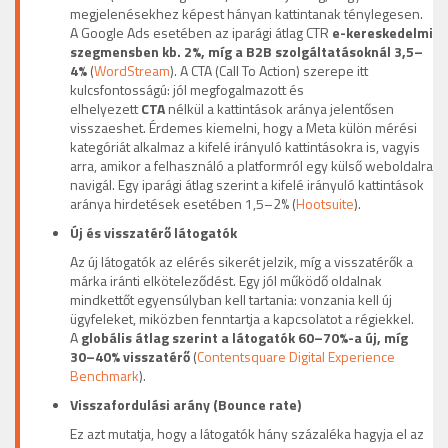
megjelenésekhez képest hányan kattintanak ténylegesen.
A Google Ads esetében az iparági átlag CTR
e-kereskedelmi
szegmensben kb. 2%, míg a B2B szolgáltatásoknál 3,5–
4%
(
WordStream
). A CTA (Call To Action) szerepe itt
kulcsfontosságú: jól megfogalmazott és
elhelyezett
CTA
nélkül a kattintások aránya jelentősen
visszaeshet. Érdemes kiemelni, hogy a Meta külön mérési
kategóriát alkalmaz a kifelé irányuló kattintásokra is, vagyis
arra, amikor a felhasználó a platformról egy külső weboldalra
navigál. Egy iparági átlag szerint a kifelé irányuló kattintások
aránya hirdetések esetében 1,5–2% (
Hootsuite
).
Új és visszatérő látogatók
Az új látogatók az elérés sikerét jelzik, míg a visszatérők a
márka iránti elköteleződést. Egy jól működő oldalnak
mindkettőt egyensúlyban kell tartania: vonzania kell új
ügyfeleket, miközben fenntartja a kapcsolatot a régiekkel.
A
globális átlag szerint a látogatók 60–70%-a új, míg
30–40% visszatérő
(
Contentsquare Digital Experience
Benchmark
).
Visszafordulási arány (Bounce rate)
Ez azt mutatja, hogy a látogatók hány százaléka hagyja el az