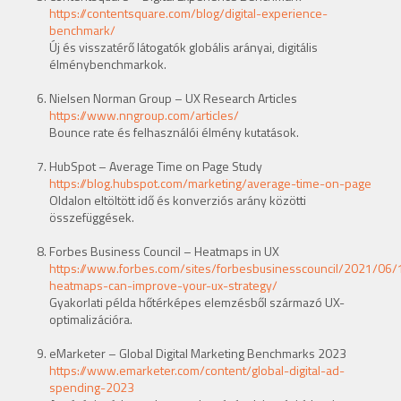
https://contentsquare.com/blog/digital-experience-
benchmark/
Új és visszatérő látogatók globális arányai, digitális
élménybenchmarkok.
Nielsen Norman Group – UX Research Articles
https://www.nngroup.com/articles/
Bounce rate és felhasználói élmény kutatások.
HubSpot – Average Time on Page Study
https://blog.hubspot.com/marketing/average-time-on-page
Oldalon eltöltött idő és konverziós arány közötti
összefüggések.
Forbes Business Council – Heatmaps in UX
https://www.forbes.com/sites/forbesbusinesscouncil/2021/06
heatmaps-can-improve-your-ux-strategy/
Gyakorlati példa hőtérképes elemzésből származó UX-
optimalizációra.
eMarketer – Global Digital Marketing Benchmarks 2023
https://www.emarketer.com/content/global-digital-ad-
spending-2023