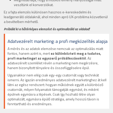
veszítünk el konverziókat.
Ez a fajta elemzés különösen hasznos e-kereskedelmi és
leadgeneráló oldalaknál, ahol minden apró UX-probléma közvetlenül
a bevételben mérhető.
Próbáld ki a hőtérképes elemzést és optimalizáld az oldalad!
Adatvezérelt marketing: a profi megközelítés alapja
A mérés és az adatok elemzése nemcsak az optimalizálás miatt
fontos, hanem azért is, mert
ez különbözteti meg a tudatos,
profi marketinget az egyszerű próbálkozásoktól
. Az
adatvezérelt szemlélet révén a marketing nem megérzésre,
hanem bizonyított tényekre és összefüggésekre épül.
Ugyanakkor nem elég csak egy-egy csatornát vagy technikát
ismerni. Az igazán eredményes adatvezérelt marketinghez át kell
látni az egész rendszert: hogyan működnek együtt a különböző
csatornák, milyen folyamatok támogatják egymást, és miként
épülnek egymásra a lépések. Csak így hozható létre olyan
optimalizált, egymásra épülő stratégia, amely hosszú távon is
fenntartható és eredményes.