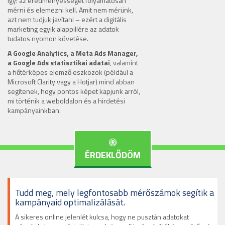
így: az eredményességet folyamatosan
mérni és elemezni kell. Amit nem mérünk,
azt nem tudjuk javítani – ezért a digitális
marketing egyik alappillére az adatok
tudatos nyomon követése.
A Google Analytics, a Meta Ads Manager,
a Google Ads statisztikai adatai
, valamint
a hőtérképes elemző eszközök (például a
Microsoft Clarity vagy a Hotjar) mind abban
segítenek, hogy pontos képet kapjunk arról,
mi történik a weboldalon és a hirdetési
kampányainkban.
ÉRDEKLŐDÖM
Tudd meg, mely legfontosabb
mérőszámok segítik a
kampányaid optimalizálását.
A sikeres online jelenlét kulcsa, hogy ne pusztán adatokat