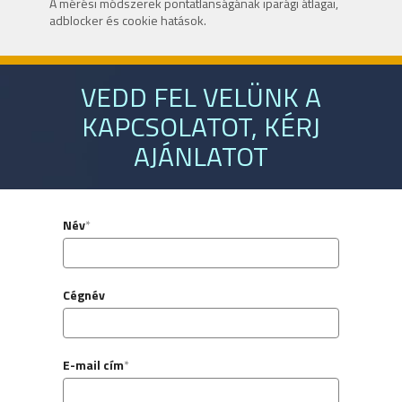
A mérési módszerek pontatlanságának iparági átlagai,
adblocker és cookie hatások.
VEDD FEL VELÜNK A
KAPCSOLATOT, KÉRJ
AJÁNLATOT
Név
*
Cégnév
E-mail cím
*