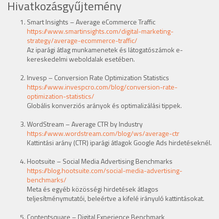
Hivatkozásgyűjtemény
Smart Insights – Average eCommerce Traffic
https://www.smartinsights.com/digital-marketing-
strategy/average-ecommerce-traffic/
Az iparági átlag munkamenetek és látogatószámok e-
kereskedelmi weboldalak esetében.
Invesp – Conversion Rate Optimization Statistics
https://www.invespcro.com/blog/conversion-rate-
optimization-statistics/
Globális konverziós arányok és optimalizálási tippek.
WordStream – Average CTR by Industry
https://www.wordstream.com/blog/ws/average-ctr
Kattintási arány (CTR) iparági átlagok Google Ads hirdetéseknél.
Hootsuite – Social Media Advertising Benchmarks
https://blog.hootsuite.com/social-media-advertising-
benchmarks/
Meta és egyéb közösségi hirdetések átlagos
teljesítménymutatói, beleértve a kifelé irányuló kattintásokat.
Contentsquare – Digital Experience Benchmark