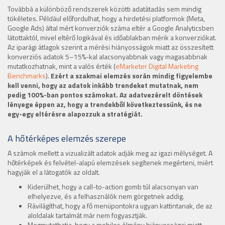
Továbbá a különböző rendszerek közötti adatátadás sem mindig
tökéletes. Például előfordulhat, hogy a hirdetési platformok (Meta,
Google Ads) által mért konverziók száma eltér a Google Analyticsben
látottaktól, mivel eltérő logikával és időablakban mérik a konverziókat.
Az iparági átlagok szerint a mérési hiányosságok miatt az összesített
konverziós adatok 5–15%-kal alacsonyabbnak vagy magasabbnak
mutatkozhatnak, mint a valós érték (
eMarketer Digital Marketing
Benchmarks
).
Ezért a szakmai elemzés során mindig figyelembe
kell venni, hogy az adatok inkább trendeket mutatnak, nem
pedig 100%-ban pontos számokat. Az adatvezérelt döntések
lényege éppen az, hogy a trendekből következtessünk, és ne
egy-egy eltérésre alapozzuk a stratégiát.
A hőtérképes elemzés szerepe
A számok mellett a vizualizált adatok adják meg az igazi mélységet. A
hőtérképek és felvétel-alapú elemzések segítenek megérteni, miért
hagyják el a látogatók az oldalt.
Kiderülhet, hogy a call-to-action gomb túl alacsonyan van
elhelyezve, és a felhasználók nem görgetnek addig.
Rávilágíthat, hogy a fő menüpontokra ugyan kattintanak, de az
aloldalak tartalmát már nem fogyasztják.
Megmutathatja, hogy a mobilos élmény hiányosságai miatt