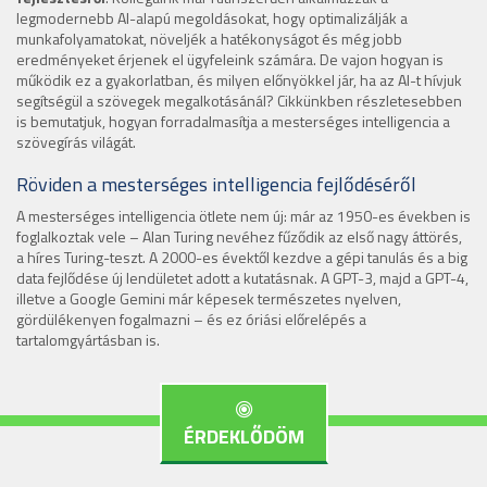
legmodernebb AI-alapú megoldásokat, hogy optimalizálják a
munkafolyamatokat, növeljék a hatékonyságot és még jobb
eredményeket érjenek el ügyfeleink számára. De vajon hogyan is
működik ez a gyakorlatban, és milyen előnyökkel jár, ha az AI-t hívjuk
segítségül a szövegek megalkotásánál? Cikkünkben részletesebben
is bemutatjuk, hogyan forradalmasítja a mesterséges intelligencia a
szövegírás világát.
Röviden a mesterséges intelligencia fejlődéséről
A mesterséges intelligencia ötlete nem új: már az 1950-es években is
foglalkoztak vele – Alan Turing nevéhez fűződik az első nagy áttörés,
a híres Turing-teszt. A 2000-es évektől kezdve a gépi tanulás és a big
data fejlődése új lendületet adott a kutatásnak. A GPT-3, majd a GPT-4,
illetve a Google Gemini már képesek természetes nyelven,
gördülékenyen fogalmazni – és ez óriási előrelépés a
tartalomgyártásban is.
ÉRDEKLŐDÖM