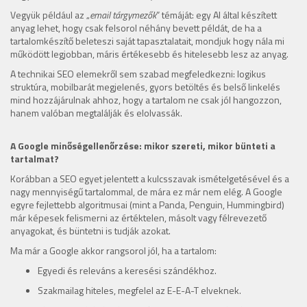
Vegyük például az „
email tárgymezők
” témáját: egy AI által készített
anyag lehet, hogy csak felsorol néhány bevett példát, de ha a
tartalomkészítő beleteszi saját tapasztalatait, mondjuk hogy nála mi
működött legjobban, máris értékesebb és hitelesebb lesz az anyag.
A technikai SEO elemekről sem szabad megfeledkezni: logikus
struktúra, mobilbarát megjelenés, gyors betöltés és belső linkelés
mind hozzájárulnak ahhoz, hogy a tartalom ne csak jól hangozzon,
hanem valóban megtalálják és elolvassák.
A Google minőségellenőrzése: mikor szereti, mikor bünteti a
tartalmat?
Korábban a SEO egyet jelentett a kulcsszavak ismételgetésével és a
nagy mennyiségű tartalommal, de mára ez már nem elég. A Google
egyre fejlettebb algoritmusai (mint a Panda, Penguin, Hummingbird)
már képesek felismerni az értéktelen, másolt vagy félrevezető
anyagokat, és büntetni is tudják azokat.
Ma már a Google akkor rangsorol jól, ha a tartalom:
Egyedi és releváns a keresési szándékhoz.
Szakmailag hiteles, megfelel az E-E-A-T elveknek.