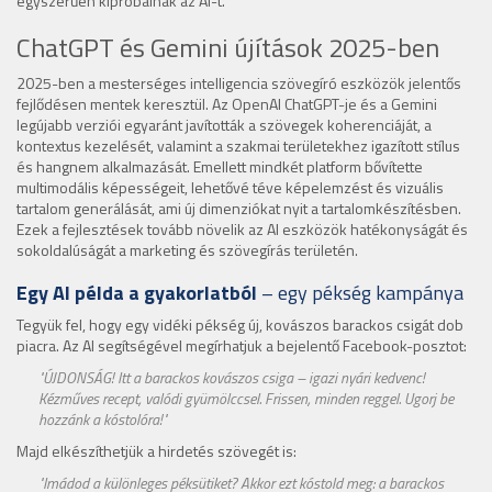
egyszerűen kipróbálnák az AI-t.
ChatGPT és Gemini újítások 2025-ben
2025-ben a mesterséges intelligencia szövegíró eszközök jelentős
fejlődésen mentek keresztül. Az OpenAI ChatGPT-je és a Gemini
legújabb verziói egyaránt javították a szövegek koherenciáját, a
kontextus kezelését, valamint a szakmai területekhez igazított stílus
és hangnem alkalmazását. Emellett mindkét platform bővítette
multimodális képességeit, lehetővé téve képelemzést és vizuális
tartalom generálását, ami új dimenziókat nyit a tartalomkészítésben.
Ezek a fejlesztések tovább növelik az AI eszközök hatékonyságát és
sokoldalúságát a marketing és szövegírás területén.
Egy AI példa a gyakorlatból
– egy pékség kampánya
Tegyük fel, hogy egy vidéki pékség új, kovászos barackos csigát dob
piacra. Az AI segítségével megírhatjuk a bejelentő Facebook-posztot:
"ÚJDONSÁG! Itt a barackos kovászos csiga – igazi nyári kedvenc!
Kézműves recept, valódi gyümölccsel. Frissen, minden reggel. Ugorj be
hozzánk a kóstolóra!"
Majd elkészíthetjük a hirdetés szövegét is:
"Imádod a különleges péksütiket? Akkor ezt kóstold meg: a barackos