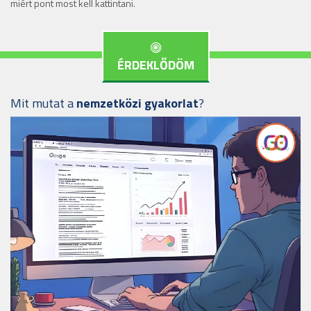
miért pont most kell kattintani.
ÉRDEKLŐDÖM
Mit mutat a
nemzetközi gyakorlat
?