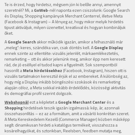
Te is érzed, hogy hirdetsz, mégsem jön ki belőle annyi, amennyit
szeretnél? Mi, a
GoWeb
-nél naponta ezen csiszolunk: Google Search
és Display, Shopping kampányok Merchant Centerrel, illetve Meta
(Facebook & Instagram) – A lényeg az, hogy mikor melyik hirdetés
tipust aktiváljuk, milyen üzenettel, kreatívval és hogyan kombináljuk
őket.
A
Google Search
akkor működik igazán, amikor a felhasználó már
„meleg”: keres, szándéka van, csak döntés kell. A
Google Display
ennek szinte az ellentéte: vizuális jelenlét, márkaemlékeztetés,
remarketing – ott és akkor jelenünk meg, amikor épp nem keresett
rád, de jó eséllyel el tudod kapni a figyelmét. Sok szempontból
hasonlít a
Meta hirdetésekhez
(Facebook, Instagram), hiszen ott is
vizuális tartalmakon keresztül érjük el az embereket. A különbség az,
hogy míg a Display inkább böngészési szokások és remarketing
alapján céloz, a Meta sokkal inkább érdeklődés, közösségi aktivitás
és demográfiai profil szerint dolgozik.
Webshopnál
ezt a képletet a
Google Merchant Center
és a
Shopping
hirdetések teszik igazán izgalmassá: kép, ár, azonnali
összehasonlítás – ez az a formátum, amit a vásárló konkrétan szeret.
A Meta Kereskedelem Kezelő (Commerce Manager) közben másképp
segít: dinamikusan hirdeti a katalógus termékeit, visszahozza a
kosárelhagyókat, és sztorikban, Reelsben, feedben mutatja meg,