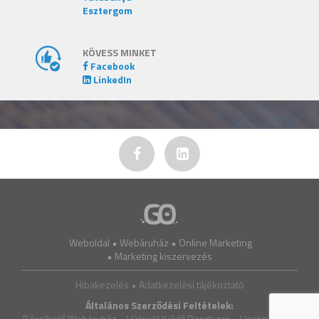
Esztergom
KÖVESS MINKET
Facebook
LinkedIn
Weboldal
•
Webáruház
•
Online Marketing
•
Marketing kiszervezés
Hibakezelés •
Adatkezelési tájékoztató
Általános Szerződési Feltételek:
Bérelhető Webáruház
•
Hírlevél Küldő Rendszer
•
Hosting, VPS,