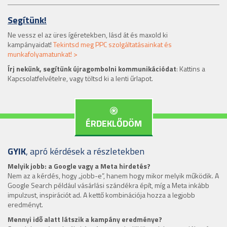
Segítünk!
Ne vessz el az üres ígéretekben, lásd át és maxold ki
kampányaidat!
Tekintsd meg PPC szolgáltatásainkat és
munkafolyamatunkat! >
Írj nekünk, segítünk újragombolni kommunikációdat
: Kattins a
Kapcsolatfelvételre, vagy töltsd ki a lenti űrlapot.
ÉRDEKLŐDÖM
GYIK
, apró kérdések a részletekben
Melyik jobb: a Google vagy a Meta hirdetés?
Nem az a kérdés, hogy „jobb-e”, hanem hogy mikor melyik működik. A
Google Search például vásárlási szándékra épít, míg a Meta inkább
impulzust, inspirációt ad. A kettő kombinációja hozza a legjobb
eredményt.
Mennyi idő alatt látszik a kampány eredménye?