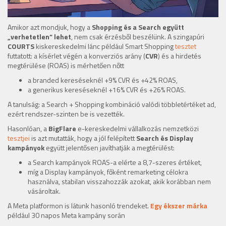
Amikor azt mondjuk, hogy a
Shopping és a Search együtt
„verhetetlen” lehet
, nem csak érzésből beszélünk. A szingapúri
COURTS
kiskereskedelmi lánc például Smart Shopping
tesztet
futtatott: a kísérlet végén a konverziós arány (
CVR
) és a hirdetés
megtérülése (ROAS) is mérhetően nőtt
a branded kereséseknél +9% CVR és +42% ROAS,
a generikus kereséseknél +16% CVR és +26% ROAS.
A tanulság: a Search + Shopping kombináció valódi többletértéket ad,
ezért rendszer-szinten be is vezették.
Hasonlóan, a
BigFlare
e-kereskedelmi vállalkozás nemzetközi
tesztjei
is azt mutatták, hogy a jól felépített
Search és Display
kampányok
együtt jelentősen javíthatják a megtérülést:
a Search kampányok ROAS-a elérte a 8,7-szeres értéket,
míg a Display kampányok, főként remarketing célokra
használva, stabilan visszahozzák azokat, akik korábban nem
vásároltak.
A Meta platformon is látunk hasonló trendeket.
Egy ékszer márka
például 30 napos Meta kampány során