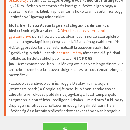
összesítője
szerint az átlagos
Google Ads konverziós arány
(CVR)
7,52%, miközben a csatornák és iparágak között is igen nagy a
szórás – ezt mi is látjuk napi szinten a fiókokban, ezért nincs „egy
kattintásnyi” igazság mindenkire.
Meta fronton az Advantage+ katalógus- és dinamikus
hirdetések
adják az alapot. A
Meta hivatalos sikersztori-
gyűjteménye
sorra hoz példákat olyan ecommerce szereplőkről,
akik katalógusalapú kampányokkal skáláztak (magasabb termék-
ROAS, gyorsabb tanulás, automatizált kreatívvariációk). Ezt
ügynökségi oldalról is több
esettanulmány
támasztja alá: például
kollekciós hirdetésekkel publikáltak
+62% ROAS
javulást
ecommerce-ben – a lényeg ott is az volt, hogy dinamikus,
terméket bemutató kreatívval dolgoztak és pontos remarketinget
használtak.
Facebook scandiweb.com És hogy a Display ne maradjon
„színtiszta reach”, a Google saját case-hubjában sorakoznak a
teljesítmény-fókuszú példák: névjegykártya-lead kampányok,
szegmens-alapú célzás, intelligens licitálás – mind arra fut ki, hogy
Displayen is lehet számottevő minőségi forgalmat hozni, ha a
közönség és a kreatív a tölcsér adott szakaszához van hangolva.