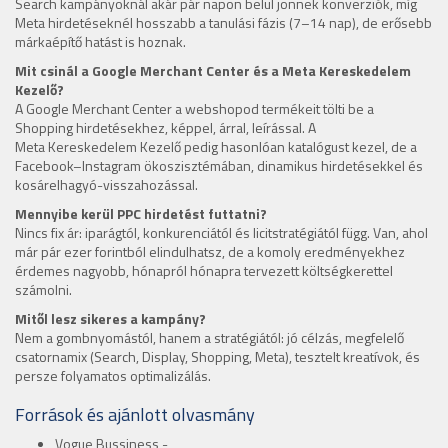
Search kampányoknál akár pár napon belül jönnek konverziók, míg
Meta hirdetéseknél hosszabb a tanulási fázis (7–14 nap), de erősebb
márkaépítő hatást is hoznak.
Mit csinál a Google Merchant Center és a Meta Kereskedelem
Kezelő?
A Google Merchant Center a webshopod termékeit tölti be a
Shopping hirdetésekhez, képpel, árral, leírással. A
Meta Kereskedelem Kezelő pedig hasonlóan katalógust kezel, de a
Facebook–Instagram ökoszisztémában, dinamikus hirdetésekkel és
kosárelhagyó-visszahozással.
Mennyibe kerül PPC hirdetést futtatni?
Nincs fix ár: iparágtól, konkurenciától és licitstratégiától függ. Van, ahol
már pár ezer forintból elindulhatsz, de a komoly eredményekhez
érdemes nagyobb, hónapról hónapra tervezett költségkerettel
számolni.
Mitől lesz sikeres a kampány?
Nem a gombnyomástól, hanem a stratégiától: jó célzás, megfelelő
csatornamix (Search, Display, Shopping, Meta), tesztelt kreatívok, és
persze folyamatos optimalizálás.
Források és ajánlott olvasmány
Vogue Bussiness -