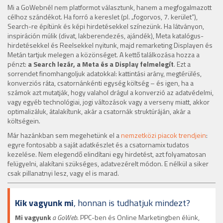
Mi a GoWebnél nem platformot választunk, hanem a megfogalmazott
célhoz szándékot. Ha forró a kereslet (pl. „fogorvos, 7. kerület”),
Search-re építünk és képi hirdetésekkel színezünk. Ha látványon,
inspiráción múlik (divat, lakberendezés, ajándék), Meta katalógus-
hirdetésekkel és Reelsekkel nyitunk, majd remarketing Displayen és
Metán tartjuk melegen a közönséget. A kettő találkozása hozza a
pénzt:
a Search lezár, a Meta és a Display felmelegít
. Ezt a
sorrendet finomhangoljuk adatokkal: kattintási arány, megtérülés,
konverziós ráta, csatornánkénti egység költség – és igen, ha a
számok azt mutatják, hogy valahol drágul a konverzió az adatvédelmi,
vagy egyéb technológiai, jogi változások vagy a verseny miatt, akkor
optimalizáluk, átalakítunk, akár a csatornák struktúráján, akár a
költségein.
Már hazánkban sem megehetünk el a
nemzetközi piacok trendjein
:
egyre fontosabb a saját adatkészlet és a csatornamix tudatos
kezelése. Nem elegendő elindítani egy hirdetést, azt folyamatosan
felügyelni, alakítani szükséges, adatvezérelt módon. E nélkül a siker
csak pillanatnyi lesz, vagy el is marad.
Kik vagyunk mi
, honnan is tudhatjuk mindezt?
Mi vagyunk
a GoWeb
. PPC-ben és Online Marketingben élünk,