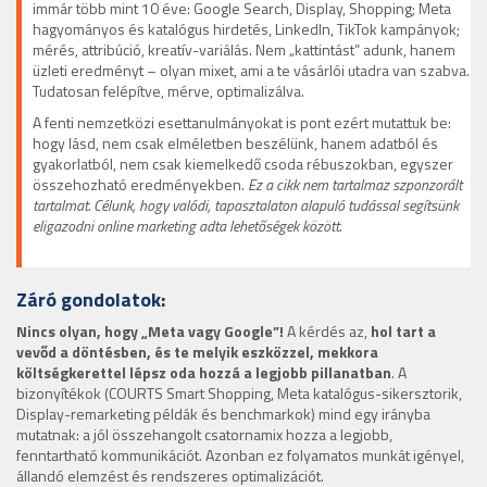
immár több mint 10 éve: Google Search, Display, Shopping; Meta
hagyományos és katalógus hirdetés, LinkedIn, TikTok kampányok;
mérés, attribúció, kreatív-variálás. Nem „kattintást” adunk, hanem
üzleti eredményt – olyan mixet, ami a te vásárlói utadra van szabva.
Tudatosan felépítve, mérve, optimalizálva.
A fenti nemzetközi esettanulmányokat is pont ezért mutattuk be:
hogy lásd, nem csak elméletben beszélünk, hanem adatból és
gyakorlatból, nem csak kiemelkedő csoda rébuszokban, egyszer
összehozható eredményekben.
Ez a cikk nem tartalmaz szponzorált
tartalmat. Célunk, hogy valódi, tapasztalaton alapuló tudással segítsünk
eligazodni online marketing adta lehetőségek között.
Záró gondolatok:
Nincs olyan, hogy „Meta vagy Google”!
A kérdés az,
hol tart a
vevőd a döntésben, és te melyik eszközzel, mekkora
költségkerettel lépsz oda hozzá a legjobb pillanatban
. A
bizonyítékok (COURTS Smart Shopping, Meta katalógus-sikersztorik,
Display-remarketing példák és benchmarkok) mind egy irányba
mutatnak: a jól összehangolt csatornamix hozza a legjobb,
fenntartható kommunikációt. Azonban ez folyamatos munkát igényel,
állandó elemzést és rendszeres optimalizációt.