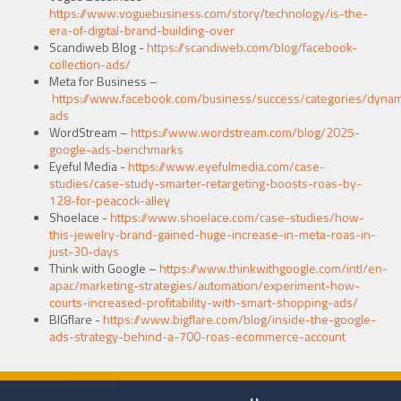
https://www.voguebusiness.com/story/technology/is-the-
era-of-digital-brand-building-over
Scandiweb Blog -
https://scandiweb.com/blog/facebook-
collection-ads/
Meta for Business –
https://www.facebook.com/business/success/categories/dynam
ads
WordStream –
https://www.wordstream.com/blog/2025-
google-ads-benchmarks
Eyeful Media -
https://www.eyefulmedia.com/case-
studies/case-study-smarter-retargeting-boosts-roas-by-
128-for-peacock-alley
Shoelace -
https://www.shoelace.com/case-studies/how-
this-jewelry-brand-gained-huge-increase-in-meta-roas-in-
just-30-days
Think with Google –
https://www.thinkwithgoogle.com/intl/en-
apac/marketing-strategies/automation/experiment-how-
courts-increased-profitability-with-smart-shopping-ads/
BIGflare -
https://www.bigflare.com/blog/inside-the-google-
ads-strategy-behind-a-700-roas-ecommerce-account