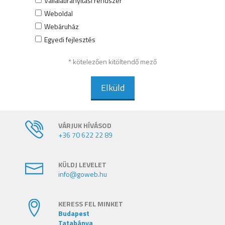
Vállalatirányítási rendszer
Weboldal
Webáruház
Egyedi fejlesztés
* kötelezően kitöltendő mező
Elküld
VÁRJUK HÍVÁSOD
+36 70 622 22 89
KÜLDJ LEVELET
info@goweb.hu
KERESS FEL MINKET
Budapest
Tatabánya