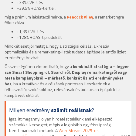
+33% CVR-t és
+39,5% ROAS-t ért el,
míg a prémium lakástextil márka, a
Peacock Alley
, a remarketingre
fókuszálva
+1,3% CVR-t és
+128% ROAS-t produkált.
Mindkét eset jól mutatja, hogy a stratégiai célzás, a kreatív
optimalizálás és a remarketing-listák tudatos építése jelentős üzleti
eredményt hozhat.
Összességében elmondható, hogy a
kombinált stratégia – legyen
szó Smart Shoppingról, Searchről, Display remarketingről vagy
Meta kampányokról – mérhető, konkrét üzleti eredményeket
hoz
, ha a kreatívok és a célzások pontosan illeszkednek a
felhasználói szokásokhoz, relevánsak és tudatosan építjük fel a
kampánystruktúrát.
Milyen eredmény
számít reálisnak
?
Igaz, itt megannyi olyan hirdetést találunk ami elképesztő
számokkal kecsegtet, mégis a leginkább egy friss iparági
benchmarknak hihetünk. A
WordStream 2025-ös