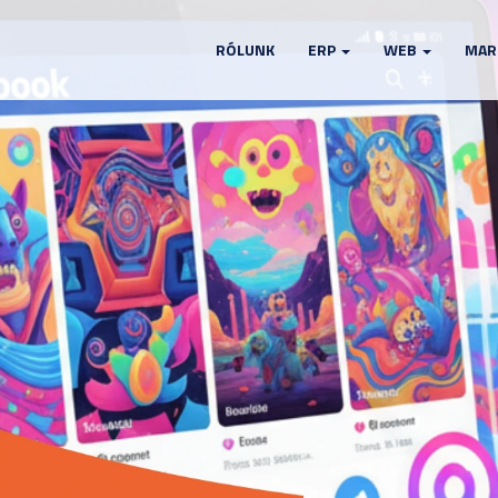
RÓLUNK
ERP
WEB
MAR