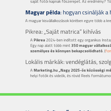
saját fotói kapnak főszerepet. Az eredmény? T
Magyar példa
: hogyan csinálják a
A magyar kisvállalkozások körében egyre több a kre
Pikrea: „Saját matrica” kihívás
A
Pikrea
2024-ben indított egy organikus Instag
Egy nap alatt több mint
350 magyar vállalkoz
személyes és könnyen bekapcsolódható
. (
for
Lokális márkák: vendéglátás, szol
A
Marketing.hu „Nagy 2025-ös közösségi mé
helyi fotók és videók, és rövid Reels formátum