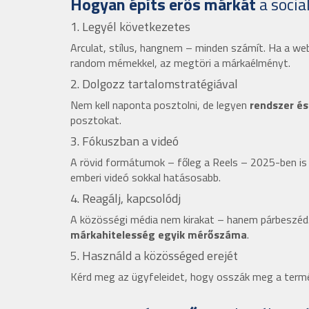
Hogyan építs erős márkát
a socia
1. Legyél következetes
Arculat, stílus, hangnem – minden számít. Ha a web
random mémekkel, az megtöri a márkaélményt.
2. Dolgozz tartalomstratégiával
Nem kell naponta posztolni, de legyen
rendszer és
posztokat.
3. Fókuszban a videó
A rövid formátumok – főleg a Reels – 2025-ben is e
emberi videó sokkal hatásosabb.
4. Reagálj, kapcsolódj
A közösségi média nem kirakat – hanem párbeszéd.
márkahitelesség egyik mérőszáma
.
5. Használd a közösséged erejét
Kérd meg az ügyfeleidet, hogy osszák meg a termék