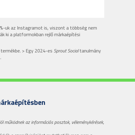
%-uk az Instagramot is, viszont a többség nem
ák ki a platformokban rejlő márkaépítési
a termékbe. > Egy 2024-es
Sprout Social
tanulmány
).
márkaépítésben
 jól működnek az információs posztok, véleménykérések,