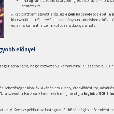
Instagram
: vizuális storytelling és inspiráció. -
Itt a 
termékeiket.
A két platform együtt erős:
az egyik kapcsolatot épít, a
kihasználta a #ShareACoke kampányban, amelyben a követők 
és a márka iránti érzelmi kötődés a duplájára nőtt.
gyobb előnyei
séget adnak arra, hogy közvetlenül kommunikálj a vásárlókkal. Ez 
lehetőséget kínálják. Akár földrajzi hely, érdeklődési kör, vásárlá
%-a
szerint a Facebook hirdetések még mindig a
legjobb ROI-t h
zttal. A
Glossier
például az Instagramját közösségi platformként has