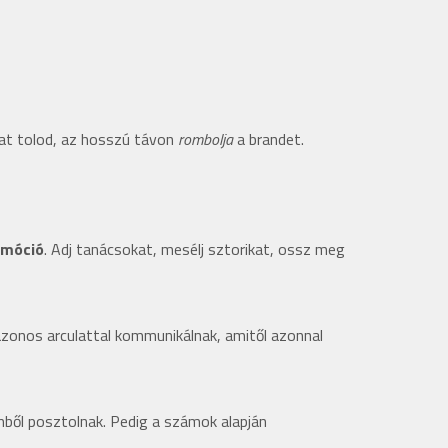
kat tolod, az hosszú távon
rombolja
a brandet.
omóció
. Adj tanácsokat, mesélj sztorikat, ossz meg
azonos arculattal kommunikálnak, amitől azonnal
nből posztolnak. Pedig a számok alapján