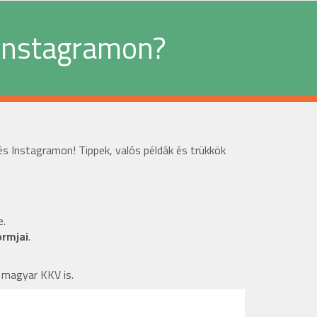
 Instagramon?
s Instagramon! Tippek, valós példák és trükkök
e.
ormjai
.
y magyar KKV is.