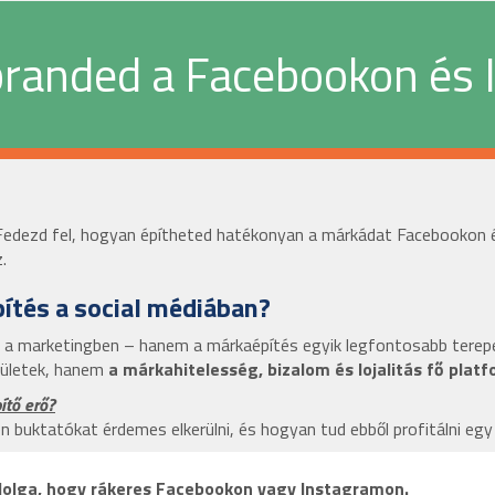
branded a Facebookon és
Fedezd fel, hogyan építheted hatékonyan a márkádat Facebookon é
.
ítés a social médiában?
 a marketingben – hanem a márkaépítés egyik legfontosabb terep
lületek, hanem
a márkahitelesség, bizalom és lojalitás fő platf
ítő erő?
en buktatókat érdemes elkerülni, és hogyan tud ebből profitálni eg
ső dolga, hogy rákeres Facebookon vagy Instagramon.