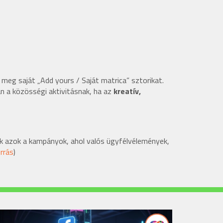
eg saját „Add yours / Saját matrica” sztorikat.
an a közösségi aktivitásnak, ha az
kreatív,
ek azok a kampányok, ahol valós ügyfélvélemények,
rrás
)