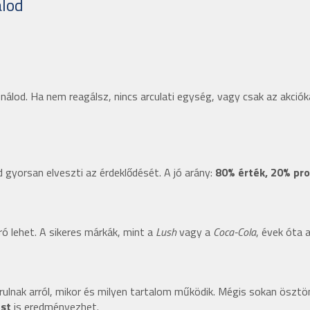
álod
álod. Ha nem reagálsz, nincs arculati egység, vagy csak az akció
gyorsan elveszti az érdeklődését. A jó arány:
80% érték, 20% pr
ró lehet. A sikeres márkák, mint a
Lush
vagy a
Coca-Cola
, évek óta 
rulnak arról, mikor és milyen tartalom működik. Mégis sokan ösztö
ést
is eredményezhet.