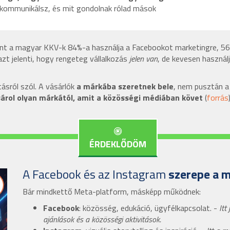
ban kommunikálsz, és mit gondolnak rólad mások
nt a magyar KKV-k 84%-a használja a Facebookot marketingre, 56
 azt jelenti, hogy rengeteg vállalkozás
jelen van
, de kevesen használj
ásról szól. A vásárlók
a márkába szeretnek bele
, nem pusztán 
árol olyan márkától, amit a közösségi médiában követ
(
forrás
ÉRDEKLŐDÖM
A Facebook és az Instagram
szerepe a 
Bár mindkettő Meta-platform, másképp működnek:
Facebook
: közösség, edukáció, ügyfélkapcsolat. -
Itt
ajánlások és a közösségi aktivitások.