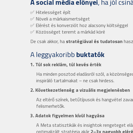
A social média előnyei
, ha jól csin
✅ Hitelességet épít
✅ Növeli a márkaismertséget
✅ Elérést és konverziót hoz alacsony költséggel
✅ Közösséget teremt a márkád köré
De csak akkor, ha
stratégiával és tudatosan
haszn
A leggyakoribb
buktatók
1. Túl sok reklám, túl kevés érték
Ha minden posztod eladásról szól, a közönséged 
inspiráló tartalmakat – ne csak hirdess.
2. Következetlenség a vizuális megjelenésben
Az eltérő színek, betűtípusok és hangvétel zava
felismerhetők.
3. Adatok figyelmen kívül hagyása
A Meta statisztikák és insightok rengeteget elá
optimalizált stratégia akár
2–3x nagyobb elér