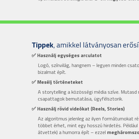
Tippek
, amikkel látványosan erős
✅ Használj egységes arculatot
Logó, színvilág, hangnem – legyen minden csat
bizalmat épít.
✅ Mesélj történeteket
A storytelling a közösségi média szíve. Mutasd 
csapattagok bemutatása, ügyfélsztorik.
✅ Használj rövid videókat (Reels, Stories)
Az algoritmus jelenleg az ilyen formátumokat r
többet érhet, mint egy hosszú hirdetés. Például
átvettek) a humorra épít – ezzel
megháromszor