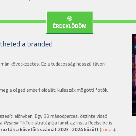
ÉRDEKLŐDÖM
ítheted a branded
ornán következetes. Ez a tudatosság hosszú távon
meg a céged emberi oldalát: kulisszák mögötti fotók,
észesíti előnyben. Egy 30 másodperces, őszinte videó
 a
Ryanair
TikTok-stratégiája (amit az Insta Reelsekre is
ozták a követőik számát 2023–2024 között
(
forrás
).