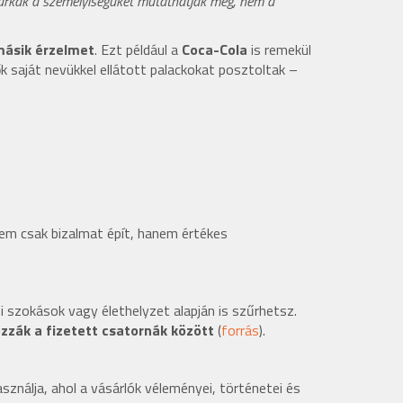
márkák a személyiségüket mutathatják meg, nem a
 másik érzelmet
. Ezt például a
Coca-Cola
is remekül
saját nevükkel ellátott palackokat posztoltak –
nem csak bizalmat épít, hanem értékes
si szokások vagy élethelyzet alapján is szűrhetsz.
ozzák a fizetett csatornák között
(
forrás
).
ználja, ahol a vásárlók véleményei, történetei és