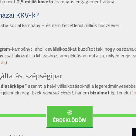
öbb mint
2,5 millió követő
és magas engagement arány.
 hazai KKV-k?
atív social kampány – és nem feltétlenül milliós büdzsével.
ram-kampányt, ahol kisvállalkozókat buzdítottak, hogy osszanak m
ás
csatlakozott a kihíváshoz, ami példásan mutatja, milyen ereje v
rás
)
gáltatás, szépségipar
diatérképe”
szerint a helyi vállalkozásoknál a legeredményesebb
ok jelennek meg. Ezek
nemcsak elérést
, hanem
bizalmat
építenek. (
fo
ÉRDEKLŐDÖM