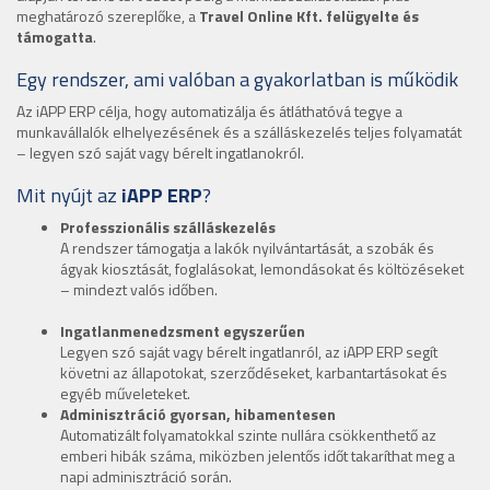
meghatározó szereplőke, a
Travel Online Kft. felügyelte és
támogatta
.
Egy rendszer, ami valóban a gyakorlatban is működik
Az iAPP ERP célja, hogy automatizálja és átláthatóvá tegye a
munkavállalók elhelyezésének és a szálláskezelés teljes folyamatát
– legyen szó saját vagy bérelt ingatlanokról.
Mit nyújt az
iAPP ERP
?
Professzionális szálláskezelés
A rendszer támogatja a lakók nyilvántartását, a szobák és
ágyak kiosztását, foglalásokat, lemondásokat és költözéseket
– mindezt valós időben.
Ingatlanmenedzsment egyszerűen
Legyen szó saját vagy bérelt ingatlanról, az iAPP ERP segít
követni az állapotokat, szerződéseket, karbantartásokat és
egyéb műveleteket.
Adminisztráció gyorsan, hibamentesen
Automatizált folyamatokkal szinte nullára csökkenthető az
emberi hibák száma, miközben jelentős időt takaríthat meg a
napi adminisztráció során.