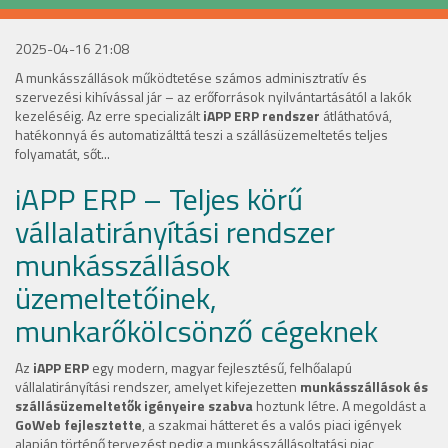
2025-04-16 21:08
A munkásszállások működtetése számos adminisztratív és
szervezési kihívással jár – az erőforrások nyilvántartásától a lakók
kezeléséig. Az erre specializált
iAPP
ERP rendszer
átláthatóvá,
hatékonnyá és automatizálttá teszi a szállásüzemeltetés teljes
folyamatát, sőt...
iAPP ERP – Teljes körű
vállalatirányítási rendszer
munkásszállások
üzemeltetőinek,
munkarőkölcsönző cégeknek
Az
iAPP ERP
egy modern, magyar fejlesztésű, felhőalapú
vállalatirányítási rendszer, amelyet kifejezetten
munkásszállások és
szállásüzemeltetők igényeire szabva
hoztunk létre. A megoldást a
GoWeb fejlesztette
, a szakmai hátteret és a valós piaci igények
alapján történő tervezést pedig a munkásszállásoltatási piac