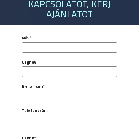
KAPCSOLATOT, KÉRJ
AJÁNLATOT
Név
*
Cégnév
E-mail cím
*
Telefonszám
Üzenet
*