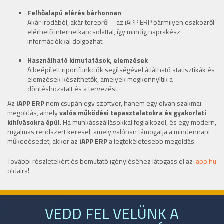
Felhőalapú elérés bárhonnan
Akár irodából, akár terepről – az iAPP ERP bármilyen eszközről
elérhető internetkapcsolattal, így mindig naprakész
információkkal dolgozhat.
Használható kimutatások, elemzések
A beépített riportfunkciók segítségével átlátható statisztikák és
elemzések készíthetők, amelyek megkönnyítik a
döntéshozatalt és a tervezést.
Az
iAPP ERP
nem csupán egy szoftver, hanem egy olyan szakmai
megoldás, amely
valós működési tapasztalatokra és gyakorlati
kihívásokra épül
. Ha munkásszállásokkal foglalkozol, és egy modern,
rugalmas rendszert keresel, amely valóban támogatja a mindennapi
működésedet, akkor az
iAPP ERP
a legtökéletesebb megoldás.
További részletekért és bemutató igényléséhez látogass el az
iapp.hu
oldalra!
VEDD FEL VELÜNK A