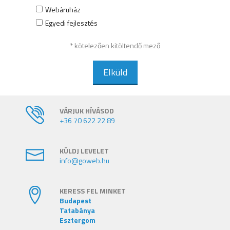
Webáruház
Egyedi fejlesztés
* kötelezően kitöltendő mező
Elküld
VÁRJUK HÍVÁSOD
+36 70 622 22 89
KÜLDJ LEVELET
info@goweb.hu
KERESS FEL MINKET
Budapest
Tatabánya
Esztergom