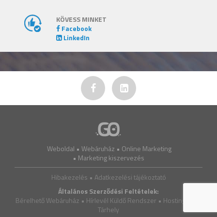
KÖVESS MINKET
Facebook
LinkedIn
Weboldal
•
Webáruház
•
Online Marketing
•
Marketing kiszervezés
Hibakezelés •
Adatkezelési tájékoztató
Általános Szerződési Feltételek:
Bérelhető Webáruház
•
Hírlevél Küldő Rendszer
•
Hosting, VPS,
Tárhely