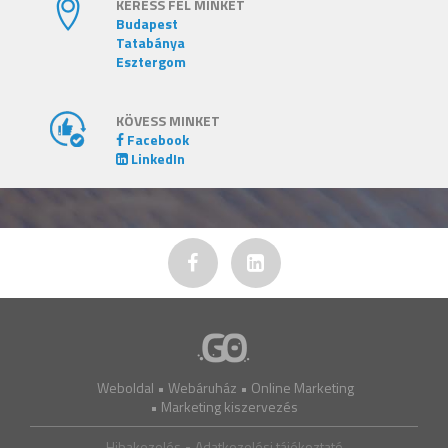
KERESS FEL MINKET
Budapest
Tatabánya
Esztergom
KÖVESS MINKET
Facebook
LinkedIn
Weboldal
•
Webáruház
•
Online Marketing
•
Marketing kiszervezés
Hibakezelés •
Adatkezelési tájékoztató