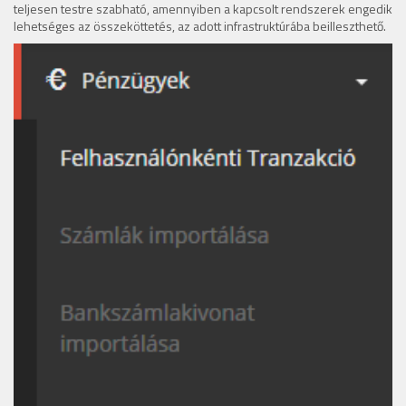
teljesen testre szabható, amennyiben a kapcsolt rendszerek engedik
lehetséges az összeköttetés, az adott infrastruktúrába beilleszthető.