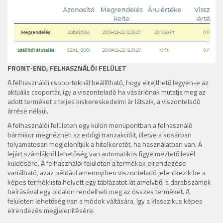
FRONT-END, FELHASZNÁLÓI FELÜLET
A felhasználói csoportoknál beállítható, hogy elrejthető legyen-e az
aktuális csoportár, így a viszonteladó ha vásárlónak mutatja meg az
adott terméket a teljes kiskereskedelmi ár látszik, a viszonteladó
árrése nélkül.
A felhasználói felületen egy külön menüpontban a felhasználó
bármikor megnézheti az eddigi tranzakcióit, illetve a kosárban
folyamatosan megjelenítjük a hitelkeretét, ha használatban van. A
lejárt számlákról lehetőség van automatikus figyelmeztető levél
küldésére. A felhasználói felületen a termékek elrendezése
variálható, azaz például amennyiben viszonteladó jelentkezik be a
képes terméklista helyett egy táblázatot lát amelyből a darabszámok
beírásával egy oldalon rendelheti meg az összes terméket. A
felületen lehetőség van a módok váltására, így a klasszikus képes
elrendezés megjelenítésére.