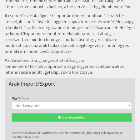
termékekre, termékcsoportokra akár az elvárt haszon alapján is
képes kedvezményt számítani, a beszerzési ár figyelembevételével.
A csoportár a Katalógus / Csoportárak menüpontban állítható be
kézzel, itt a beállításoktól függően vagy a kedvezmény mértéke, vagy
a konkrét ár adható meg. Az árak tömeges beállítására ad lehetőséget
az Import/Export menüpont Termékárak opciója. Itt ahogy a
rendszerben minden tömeges módosításnál egy xls fájlban
módosíthatóak az árak táblázatkezelő segítségével, minden egyes
termékre, minden vevői csoportnak.
Az Akciókezelő segítségével lehetőség van
Termékekre/Termékcsoportokra vagy ingyenes szállításra akció
létrehozására adott ügyféltípusokra korlátozva.