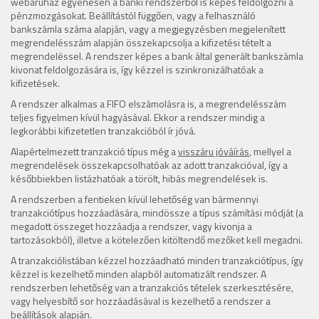
webáruház egyenesen a banki rendszerből is képes feldolgozni a
pénzmozgásokat. Beállítástól függően, vagy a felhasználó
bankszámla száma alapján, vagy a megjegyzésben megjelenített
megrendelésszám alapján összekapcsolja a kifizetési tételt a
megrendeléssel. A rendszer képes a bank által generált bankszámla
kivonat feldolgozására is, így kézzel is szinkronizálhatóak a
kifizetések.
A rendszer alkalmas a FIFO elszámolásra is, a megrendelésszám
teljes figyelmen kívül hagyásával. Ekkor a rendszer mindig a
legkorábbi kifizetetlen tranzakcióból ír jóvá.
Alapértelmezett tranzakció típus még a
visszáru jóváírás
, mellyel a
megrendelések összekapcsolhatóak az adott tranzakcióval, így a
későbbiekben listázhatóak a törölt, hibás megrendelések is.
A rendszerben a fentieken kívül lehetőség van bármennyi
tranzakciótípus hozzáadására, mindössze a típus számítási módját (a
megadott összeget hozzáadja a rendszer, vagy kivonja a
tartozásokból), illetve a kötelezően kitöltendő mezőket kell megadni.
A tranzakciólistában kézzel hozzáadható minden tranzakciótípus, így
kézzel is kezelhető minden alapból automatizált rendszer. A
rendszerben lehetőség van a tranzakciós tételek szerkesztésére,
vagy helyesbítő sor hozzáadásával is kezelhető a rendszer a
beállítások alapján.