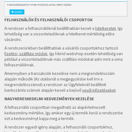
FELHASZNÁLÓK ÉS FELHASZNÁLÓI CSOPORTOK
A rendszer a felhasználóknál beállíthatóan kezeli a
hitelkeretet
, így
lehetőség van a viszonteladóknak a hitelkeret mértékéig előre
vásárolni.
A rendszerünkben beállíthatóak a vásárlói csoportokhoz tartozó
fizetési, szállítási módok
, így hibrid webshop esetén lehetőség van
például a viszonteladóknak más szállítási módokat adni mint a sima
felhasználóknak.
Amennyiben a tranzakciók kezelése nem a megrendelésszám
alapján működik (Az utalásnál a megjegyzésbe kell írni a
megrendelésszámot) a rendszer az Ügyfeleknél beállított
bankszámla számok alapján kezeli a bejövő
vevői kifizetéseket
.
NAGYKERESKEDELMI KEDVEZMÉNYEK KEZELÉSE
A felhasználói csoportban megadható az alapértelmezett
kedvezmény mértéke, így amikor egy új termék kerül a rendszerbe
ezt a kedvezményt kapja meg a termék.
A rendszer egyedi igény alapján, a felhasználó csoportokhoz,