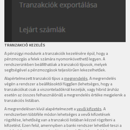
TRANZAKCIÓ KEZELÉS
A pénzügyi modulunk a tranzakciók kezelésére épül, hogy a
pénzmozgás a felek számára nyomonkövethető legyen. A
rendszerünkben beállíthatóak a tranzakció típusok, melyek
segítségével a pénzmozgások teljeslörűen lekezelhetőek.
Alapértelmezett tranzakció típus a
megrendelés
. A megrendelés
végén a rendszer a beállításoktól függően (lehetséges, hogy a
tranzakciókat csak a viszonteladóknál kezeljük, vagy hibrid áruház
esetén az összes felhasználónál) a megrendelés értéke megjelenik a
tranzakciós listában.
A megrendelésen kívül alapértelmezett a
vevői kifizetés
. A
rendszerben többféle módon lehetséges a vevői kifizetések
rögzítése, lehetőség van a tranzakció listában kézzel rögzíteni a
kifizetést. Ezen felül, amennyiben a banki rendszer lehetővé teszi a