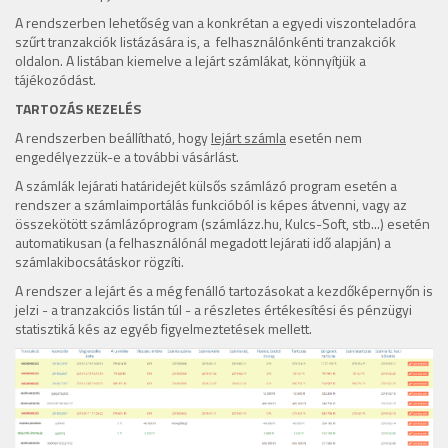
A rendszerben lehetőség van a konkrétan a egyedi viszonteladóra
szűrt tranzakciók listázására is, a felhasználónkénti tranzakciók
oldalon. A listában kiemelve a lejárt számlákat, könnyítjük a
tájékozódást.
TARTOZÁS KEZELÉS
A rendszerben beállítható, hogy
lejárt számla
esetén nem
engedélyezzük-e a további vásárlást.
A számlák lejárati határidejét külsős számlázó program esetén a
rendszer a számlaimportálás funkcióból is képes átvenni, vagy az
összekötött számlázóprogram (számlázz.hu, Kulcs-Soft, stb...) esetén
automatikusan (a felhasználónál megadott lejárati idő alapján) a
számlakibocsátáskor rögzíti.
A rendszer a lejárt és a még fenálló tartozásokat a kezdőképernyőn is
jelzi - a tranzakciós listán túl - a részletes értékesítési és pénzügyi
statisztiká kés az egyéb figyelmeztetések mellett.