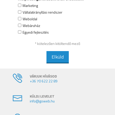
Marketing
Vállalatirányítási rendszer
Weboldal
Webáruház
Egyedi fejlesztés
* kötelezően kitöltendő mező
Elküld
VÁRJUK HÍVÁSOD
+36 70 622 22 89
KÜLDJ LEVELET
info@goweb.hu